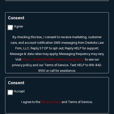
Consent
I Agree
By checking this box, I consent to receive marketing, customer
care, and account notification SMS messaging from Devkota Law
Firm, LLC. Reply STOP to opt-out; Reply HELP for support;
Message & data rates may apply; Messaging frequency may vary.
Visit
https://devkotalawfirm.com/privacypolicy/
to see our
privacy policy and our Terms of Service. Text HELP to 816-842-
9100 or call for assistance.
Consent
I Accept
I agree to the
Privacy Policy
and Terms of Service.