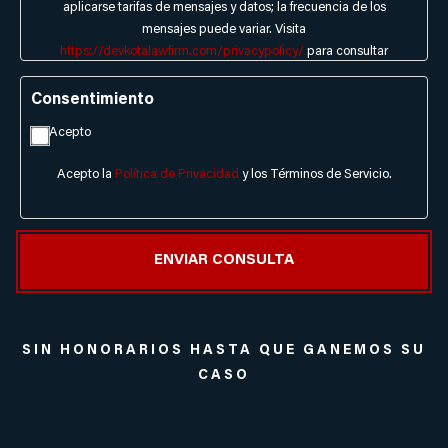
aplicarse tarifas de mensajes y datos; la frecuencia de los
mensajes puede variar. Visita
https://devkotalawfirm.com/privacypolicy/
para consultar
nuestra política de privacidad y nuestros Términos de Servicio.
Envía HELP al 816-842-9100 o llama para recibir asistencia.
Consentimiento
Acepto
Acepto la
Política de Privacidad
y los Términos de Servicio.
SIN HONORARIOS HASTA QUE GANEMOS SU
CASO